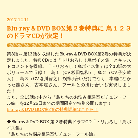
2017.12.11
Blu-ray＆DVD BOX第２巻特典に 鳥１２３
のドラマCDが決定！
第8話～第13話を収録したBlu-ray＆DVD BOX第2巻の特典が決
定しました。特典CDには「トリおろし！鳥ボイス集」とキャス
トコメントを収録。「トリおろし！鳥ボイス集」は全13話の大
ボリュームで収録！ 鳥１（CV:杉田智和）、鳥２（CV:子安武
人）、鳥３（CV:森川智之）の掛け合いだけでなく、本編になか
った龍さん、古本屋さん、フールとの掛け合いも実現しまし
た！
また、全13話の中から「鳥たちのお悩み相談室だチュン・フー
ル編」を12月25日までの期間限定で特別公開します！
Blu-ray＆DVD BOX第2巻の特典詳細はこちら！
◆Blu-ray＆DVD BOX 第２巻特典ドラマCD「トリおろし！鳥ボ
イス集」
「鳥たちのお悩み相談室だチュン・フール編」