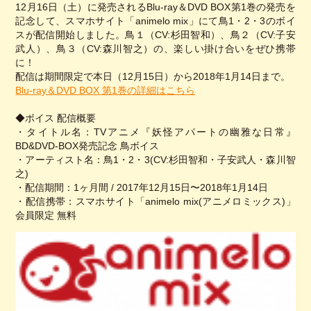
12月16日（土）に発売されるBlu-ray＆DVD BOX第1巻の発売を
記念して、スマホサイト「animelo mix」にて鳥1・2・3のボイ
スが配信開始しました。鳥１（CV:杉田智和）、鳥２（CV:子安
武人）、鳥３（CV:森川智之）の、楽しい掛け合いをぜひ携帯
に！
配信は期間限定で本日（12月15日）から2018年1月14日まで。
Blu-ray＆DVD BOX 第1巻の詳細はこちら
◆ボイス 配信概要
・タイトル名：TVアニメ『妖怪アパートの幽雅な日常』
BD&DVD-BOX発売記念 鳥ボイス
・アーティスト名：鳥1・2・3(CV:杉田智和・子安武人・森川智
之)
・配信期間：1ヶ月間 / 2017年12月15日〜2018年1月14日
・配信携帯：スマホサイト「animelo mix(アニメロミックス)」
会員限定 無料