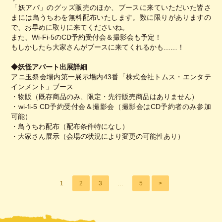
「妖アパ」のグッズ販売のほか、ブースに来ていただいた皆さ
まには鳥うちわを無料配布いたします。数に限りがありますの
で、お早めに取りに来てくださいね。
また、Wi-Fi-5のCD予約受付会＆撮影会も予定！
もしかしたら大家さんがブースに来てくれるかも……！
◆妖怪アパート出展詳細
アニ玉祭会場内第一展示場内43番「株式会社トムス・エンタテ
インメント」ブース
・物販（既存商品のみ、限定・先行販売商品はありません）
・wi-fi-5 CD予約受付会＆撮影会（撮影会はCD予約者のみ参加
可能）
・鳥うちわ配布（配布条件特になし）
・大家さん展示（会場の状況により変更の可能性あり）
1
2
3
…
5
>