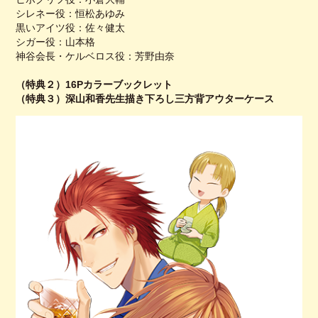
シレネー役：恒松あゆみ
黒いアイツ役：佐々健太
シガー役：山本格
神谷会長・ケルベロス役：芳野由奈
（特典２）16Pカラーブックレット
（特典３）深山和香先生描き下ろし三方背アウターケース