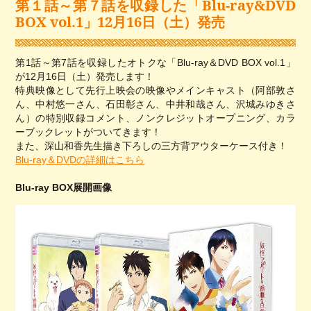
第１話～第７話を収録した「Blu-ray&DVD
BOX vol.1」12月16日（土）発売
第1話～第7話を収録したオトクな「Blu-ray＆DVD BOX vol.1」
が12月16日（土）発売します！
特典映像として先行上映会の映像やメインキャスト（阿部敦さ
ん、中村悠一さん、石田彰さん、中井和哉さん、沢城みゆきさ
ん）の特別収録コメント、ノンクレジットオープニング、カラ
ーブックレットがついてきます！
また、深山和香先生描き下ろしの三方背アウターケース付き！
Blu-ray＆DVDの詳細はこちら
Blu-ray BOX展開画像