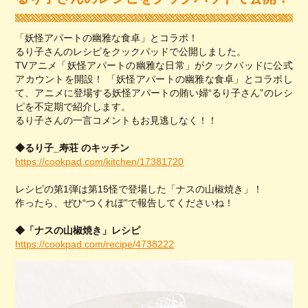
「妖怪アパートの幽雅な食卓」とコラボ！
るり子さんのレシピをクックパッドで公開しました。
TVアニメ「妖怪アパートの幽雅な日常」がクックパッドに公式
アカウントを開設！ 「妖怪アパートの幽雅な食卓」とコラボし
て、アニメに登場する妖怪アパートの賄い婦“るり子さん”のレシ
ピを不定期で紹介します。
るり子さんの一言コメントもお見逃しなく！！
◆るり子_寿荘 のキッチン
https://cookpad.com/kitchen/17381720
レシピの第1弾は第15怪で登場した「ナスの山椒焼き」！
作ったら、ぜひ“つくれぽ”で報告してくださいね！
◆「ナスの山椒焼き」レシピ
https://cookpad.com/recipe/4738222