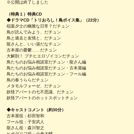
※公開は終了しました
（特典１）特典CD
◆ドラマCD「トリおろし！鳥ボイス集」（22分）
稲葉夕士の幽雅な日常？だチュン
鳥が読んでみよう、だチュン
鳥と過去と友情と、だチュン
龍さんと、いい湯だなチュン
古本屋の憂鬱……だチュン
大解剖！ プチヒエロゾイコンだチュン
鳥たちのお悩み相談室だチュン・龍さん編
鳥たちのお悩み相談室だチュン・古本屋編
鳥たちのお悩み相談室だチュン・フール編
鳥の春うららだチュン
メタモルフォーゼ、だチュン
妖怪アパートの七不思議、だチュン
妖怪アパートのホットスポットチュン
◆キャストコメント（約30分）
古本屋役：杉田智和
フール役：子安武人
龍さん役：森川智之
ヒポグリフ役：小倉大輔