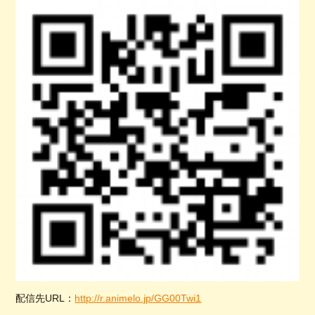
配信先URL：
http://r.animelo.jp/GG00Twi1